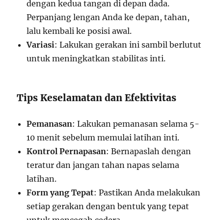
dengan kedua tangan di depan dada.
Perpanjang lengan Anda ke depan, tahan,
lalu kembali ke posisi awal.
Variasi
: Lakukan gerakan ini sambil berlutut
untuk meningkatkan stabilitas inti.
Tips Keselamatan dan Efektivitas
Pemanasan
: Lakukan pemanasan selama 5-
10 menit sebelum memulai latihan inti.
Kontrol Pernapasan
: Bernapaslah dengan
teratur dan jangan tahan napas selama
latihan.
Form yang Tepat
: Pastikan Anda melakukan
setiap gerakan dengan bentuk yang tepat