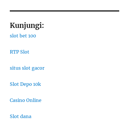
Kunjungi:
slot bet 100
RTP Slot
situs slot gacor
Slot Depo 10k
Casino Online
Slot dana