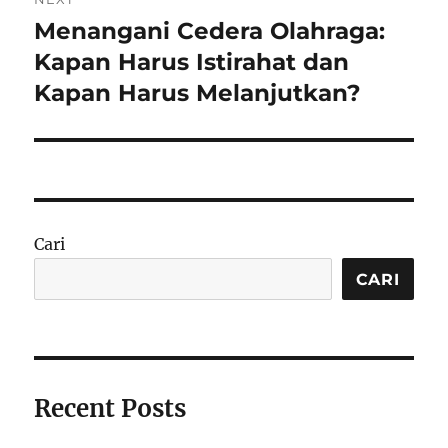
Menangani Cedera Olahraga:
Next
post:
Kapan Harus Istirahat dan
Kapan Harus Melanjutkan?
Cari
CARI
Recent Posts