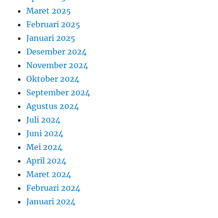
Maret 2025
Februari 2025
Januari 2025
Desember 2024
November 2024
Oktober 2024
September 2024
Agustus 2024
Juli 2024
Juni 2024
Mei 2024
April 2024
Maret 2024
Februari 2024
Januari 2024