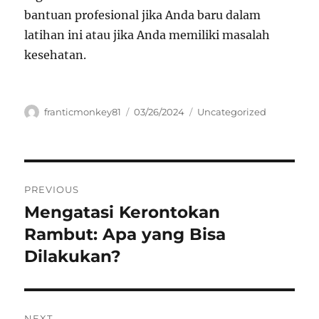
bantuan profesional jika Anda baru dalam
latihan ini atau jika Anda memiliki masalah
kesehatan.
Author
Posted
Categories
franticmonkey81
03/26/2024
Uncategorized
on
Navigasi
PREVIOUS
pos
Mengatasi Kerontokan
Previous
post:
Rambut: Apa yang Bisa
Dilakukan?
NEXT