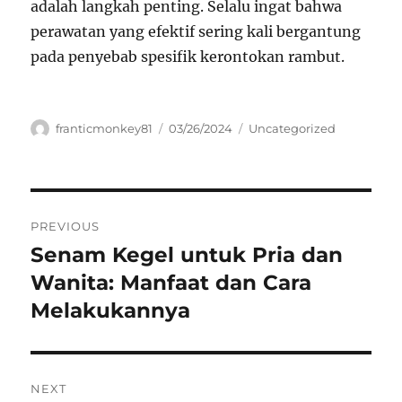
adalah langkah penting. Selalu ingat bahwa
perawatan yang efektif sering kali bergantung
pada penyebab spesifik kerontokan rambut.
Author
Posted
Categories
franticmonkey81
03/26/2024
Uncategorized
on
Navigasi
PREVIOUS
pos
Senam Kegel untuk Pria dan
Previous
post:
Wanita: Manfaat dan Cara
Melakukannya
NEXT