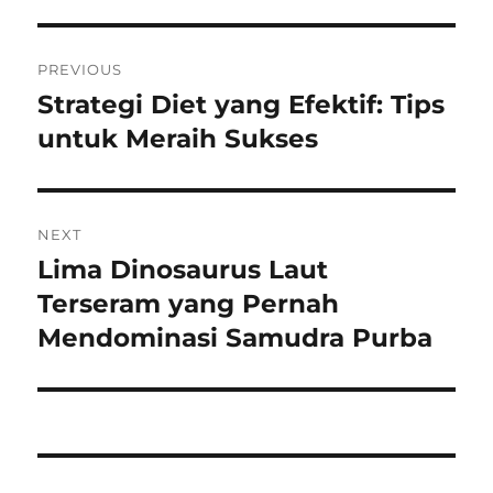
Navigasi
PREVIOUS
pos
Strategi Diet yang Efektif: Tips
Previous
post:
untuk Meraih Sukses
NEXT
Lima Dinosaurus Laut
Next
post:
Terseram yang Pernah
Mendominasi Samudra Purba