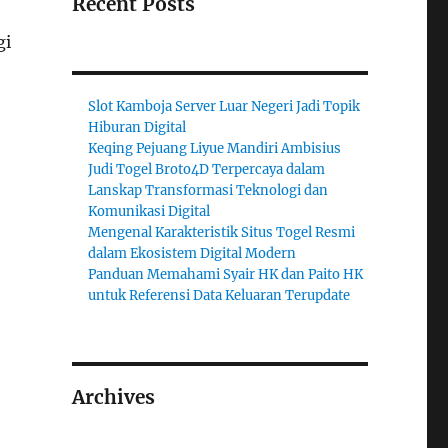
Recent Posts
gi
Slot Kamboja Server Luar Negeri Jadi Topik
Hiburan Digital
Keqing Pejuang Liyue Mandiri Ambisius
Judi Togel Broto4D Terpercaya dalam
Lanskap Transformasi Teknologi dan
Komunikasi Digital
Mengenal Karakteristik Situs Togel Resmi
dalam Ekosistem Digital Modern
Panduan Memahami Syair HK dan Paito HK
untuk Referensi Data Keluaran Terupdate
Archives