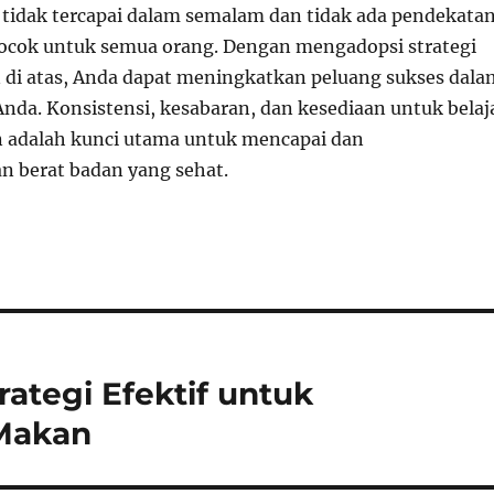
 tidak tercapai dalam semalam dan tidak ada pendekata
cocok untuk semua orang. Dengan mengadopsi strategi
 di atas, Anda dapat meningkatkan peluang sukses dala
Anda. Konsistensi, kesabaran, dan kesediaan untuk belaj
 adalah kunci utama untuk mencapai dan
 berat badan yang sehat.
rategi Efektif untuk
Makan