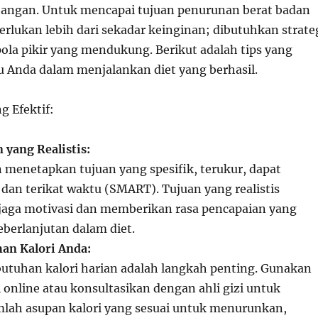
angan. Untuk mencapai tujuan penurunan berat badan
erlukan lebih dari sekadar keinginan; dibutuhkan strate
pola pikir yang mendukung. Berikut adalah tips yang
Anda dalam menjalankan diet yang berhasil.
g Efektif:
 yang Realistis:
 menetapkan tujuan yang spesifik, terukur, dapat
, dan terikat waktu (SMART). Tujuan yang realistis
ga motivasi dan memberikan rasa pencapaian yang
berlanjutan dalam diet.
an Kalori Anda:
tuhan kalori harian adalah langkah penting. Gunakan
i online atau konsultasikan dengan ahli gizi untuk
lah asupan kalori yang sesuai untuk menurunkan,