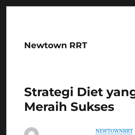
Newtown RRT
Strategi Diet yang
Meraih Sukses
NEWTOWNRRT