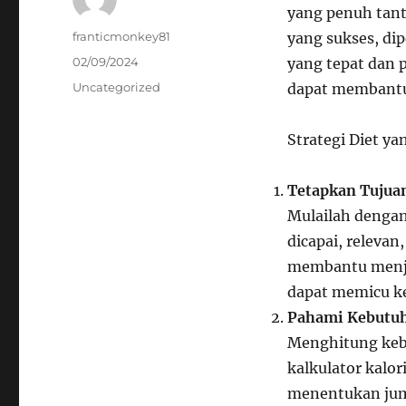
yang penuh tant
Author
franticmonkey81
yang sukses, dip
Posted
02/09/2024
yang tepat dan 
on
Categories
Uncategorized
dapat membantu 
Strategi Diet yan
Tetapkan Tujuan
Mulailah dengan
dicapai, relevan
membantu menja
dapat memicu ke
Pahami Kebutuh
Menghitung kebu
kalkulator kalor
menentukan jum