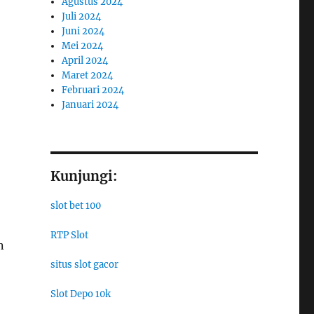
Agustus 2024
Juli 2024
Juni 2024
Mei 2024
April 2024
Maret 2024
Februari 2024
Januari 2024
Kunjungi:
slot bet 100
RTP Slot
n
situs slot gacor
Slot Depo 10k