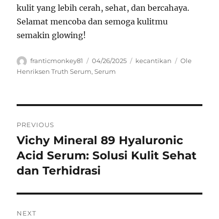
kulit yang lebih cerah, sehat, dan bercahaya.
Selamat mencoba dan semoga kulitmu
semakin glowing!
Author
Posted
Categories
Tags
franticmonkey81
04/26/2025
kecantikan
Ole
on
Henriksen Truth Serum
,
Serum
Navigasi
PREVIOUS
pos
Vichy Mineral 89 Hyaluronic
Previous
post:
Acid Serum: Solusi Kulit Sehat
dan Terhidrasi
NEXT