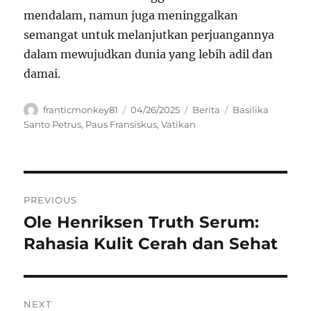
mendalam, namun juga meninggalkan
semangat untuk melanjutkan perjuangannya
dalam mewujudkan dunia yang lebih adil dan
damai.
Author
Posted
Categories
Tags
franticmonkey81
04/26/2025
Berita
Basilika
on
Santo Petrus
,
Paus Fransiskus
,
Vatikan
Navigasi
PREVIOUS
pos
Ole Henriksen Truth Serum:
Previous
post:
Rahasia Kulit Cerah dan Sehat
NEXT