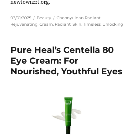
newtownrrt.org.
Posted
Categories
Tags
03/01/2025
Beauty
Cheonyuldan Radiant
on
Rejuvenating
,
Cream
,
Radiant
,
Skin
,
Timeless
,
Unlocking
Pure Heal’s Centella 80
Eye Cream: For
Nourished, Youthful Eyes