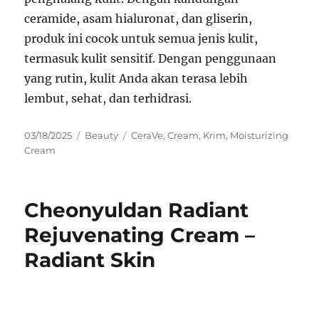
ceramide, asam hialuronat, dan gliserin,
produk ini cocok untuk semua jenis kulit,
termasuk kulit sensitif. Dengan penggunaan
yang rutin, kulit Anda akan terasa lebih
lembut, sehat, dan terhidrasi.
Posted
Categories
Tags
03/18/2025
Beauty
CeraVe
,
Cream
,
Krim
,
Moisturizing
on
Cream
Cheonyuldan Radiant
Rejuvenating Cream –
Radiant Skin