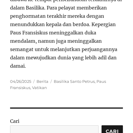
dalam Basilika. Para pelayat memberikan
penghormatan terakhir mereka dengan
menundukkan kepala dan berdoa. Kepergian
Paus Fransiskus meninggalkan duka
mendalam, namun juga meninggalkan
semangat untuk melanjutkan perjuangannya
dalam mewujudkan dunia yang lebih adil dan
damai.
Posted
Categories
Tags
04/26/2025
Berita
Basilika Santo Petrus
,
Paus
on
Fransiskus
,
Vatikan
Cari
CARI