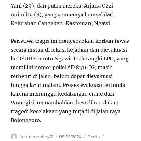
Yani (29), dan putra mereka, Arjuna Ozzi
Anindito (8), yang semuanya berasal dari
Kelurahan Cangakan, Kasreman, Ngawi.
Peristiwa tragis ini menyebabkan korban tewas
secara instan di lokasi kejadian dan dievakuasi
ke RSUD Soeroto Ngawi. Truk tangki LPG, yang
memiliki nomor polisi AD 8330 IG, masih
terhenti di jalan, belum dapat dievakuasi
hingga larut malam. Proses evakuasi tertunda
karena menunggu kedatangan crane dari
Wonogiri, menambahkan kesedihan dalam
tragedi kecelakaan yang terjadi di jalan raya
Bojonegoro.
Author
Posted
Categories
Tags
franticmonkey81
05/05/2024
Berita