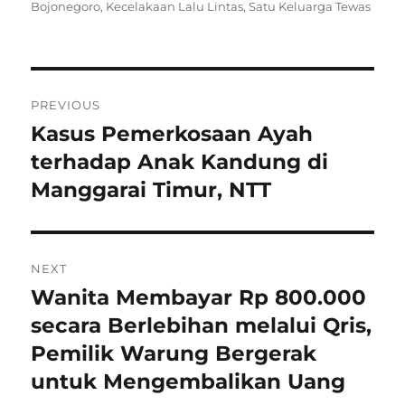
on
Bojonegoro
,
Kecelakaan Lalu Lintas
,
Satu Keluarga Tewas
Navigasi
PREVIOUS
pos
Kasus Pemerkosaan Ayah
Previous
post:
terhadap Anak Kandung di
Manggarai Timur, NTT
NEXT
Wanita Membayar Rp 800.000
Next
post:
secara Berlebihan melalui Qris,
Pemilik Warung Bergerak
untuk Mengembalikan Uang