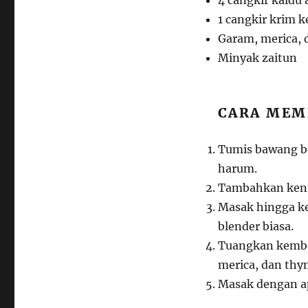
4 cangkir kaldu
1 cangkir krim k
Garam, merica,
Minyak zaitun
CARA MEM
Tumis bawang b
harum.
Tambahkan kenta
Masak hingga ke
blender biasa.
Tuangkan kembal
merica, dan thy
Masak dengan ap