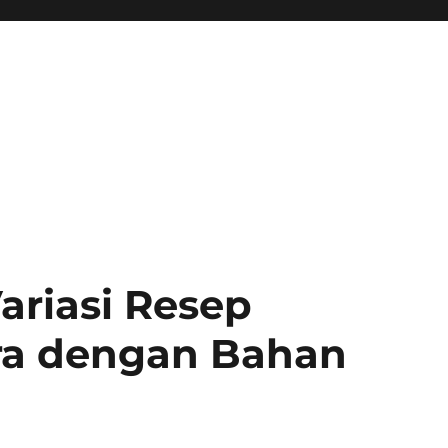
ariasi Resep
ra dengan Bahan