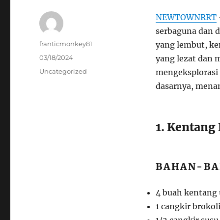
NEWTOWNRRT
serbaguna dan d
Author
franticmonkey81
yang lembut, ke
Posted
03/18/2024
yang lezat dan 
on
Categories
Uncategorized
mengeksplorasi 
dasarnya, mena
1. Kentang
BAHAN-BA
4 buah kentang 
1 cangkir brokol