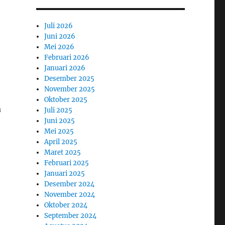
Juli 2026
Juni 2026
Mei 2026
Februari 2026
Januari 2026
Desember 2025
November 2025
Oktober 2025
a
Juli 2025
Juni 2025
Mei 2025
April 2025
Maret 2025
Februari 2025
Januari 2025
Desember 2024
November 2024
Oktober 2024
September 2024