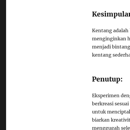
Kesimpula
Kentang adalah b
menginginkan hi
menjadi bintang
kentang sederha
Penutup:
Eksperimen deng
berkreasi sesua
untuk menciptak
biarkan kreativ
menggugah sele