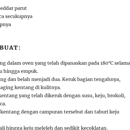
heddar parut
ca secukupnya
upnya
BUAT:
g dalam oven yang telah dipanaskan pada 180°C selam
au hingga empuk.
ng dan belah menjadi dua. Keruk bagian tengahnya,
daging kentang di kulitnya.
entang yang telah dikeruk dengan susu, keju, brokoli,
ca.
it kentang dengan campuran tersebut dan taburi keju
i hingga keju meleleh dan sedikit kecoklatan.