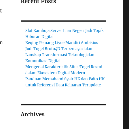
Recent Posts
g
Slot Kamboja Server Luar Negeri Jadi Topik
Hiburan Digital
an
Keqing Pejuang Liyue Mandiri Ambisius
Judi Togel Broto4D Terpercaya dalam
Lanskap Transformasi Teknologi dan
Komunikasi Digital
Mengenal Karakteristik Situs Togel Resmi
dalam Ekosistem Digital Modern
Panduan Memahami Syair HK dan Paito HK
untuk Referensi Data Keluaran Terupdate
Archives