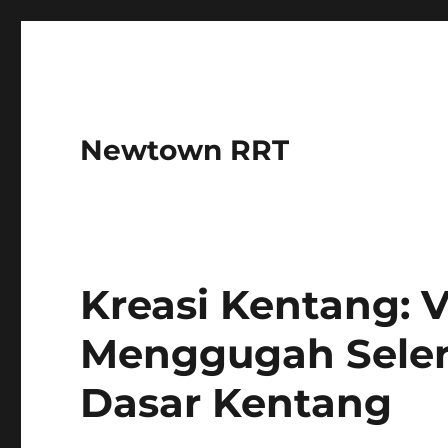
Newtown RRT
Kreasi Kentang: V
Menggugah Sele
Dasar Kentang