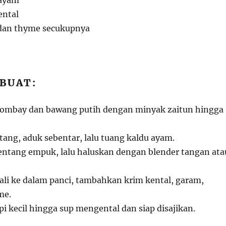
 ayam
ental
 dan thyme secukupnya
BUAT:
ombay dan bawang putih dengan minyak zaitun hingga
ng, aduk sebentar, lalu tuang kaldu ayam.
ntang empuk, lalu haluskan dengan blender tangan ata
i ke dalam panci, tambahkan krim kental, garam,
me.
i kecil hingga sup mengental dan siap disajikan.